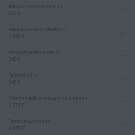
Цена
2775 руб.
Альфа-1-антитрипсин
675 ₽
Цена
675 руб.
Альфа-2-макроглобулин
1 095 ₽
Цена
1095 руб.
Антистрептолизин О
240 ₽
Цена
240 руб.
Гаптоглобин
745 ₽
Цена
745 руб.
Малоновый диальдегид в крови
2 775 ₽
Цена
2775 руб.
Прокальцитонин
4 080 ₽