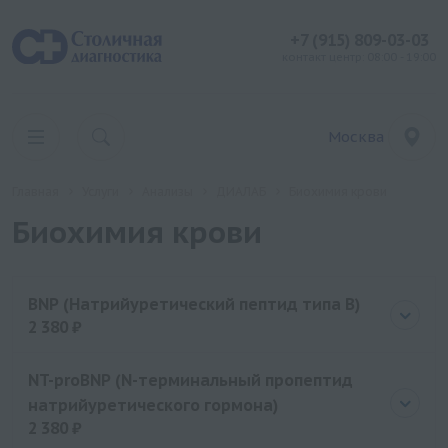
+7 (915) 809-03-03
контакт центр: 08:00 - 19:00
Москва
Главная
Услуги
Анализы
ДИАЛАБ
Биохимия крови
Биохимия крови
BNP (Натрийуретический пептид типа В)
2 380 ₽
Цена
2380 руб.
NT-proBNP (N-терминальный пропептид
натрийуретического гормона)
2 380 ₽