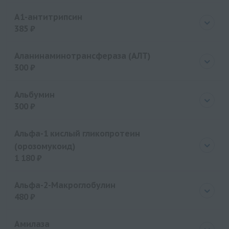
Цена
2380 руб.
А1-антитрипсин
385 ₽
Цена
385 руб.
Аланинаминотрансфераза (АЛТ)
300 ₽
Цена
300 руб.
Альбумин
300 ₽
Цена
300 руб.
Альфа-1 кислый гликопротеин
(орозомукоид)
1 180 ₽
Цена
1180 руб.
Альфа-2-Макроглобулин
480 ₽
Цена
480 руб.
Амилаза