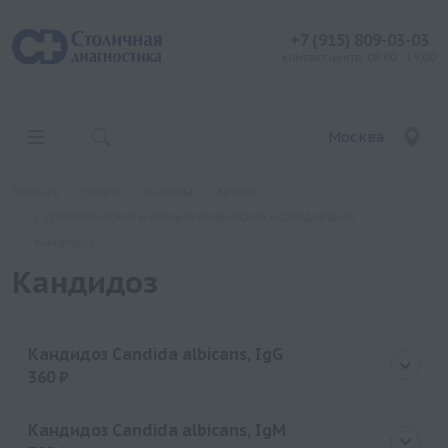
+7 (915) 809-03-03
контакт центр: 08:00 - 19:00
Москва
Главная
Услуги
Анализы
Хеликс
Серологические и иммунохимические исследования
Кандидоз
Кандидоз
Кандидоз Candida albicans, IgG
360 ₽
Цена
360 руб.
Кандидоз Candida albicans, IgM