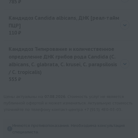
785 ₽
Цена
785 руб.
Кандидоз Candida albicans, ДНК [реал-тайм
ПЦР]
110 ₽
Цена
110 руб.
Кандидоз Типирование и количественное
определение ДНК грибов рода Candida (C.
albicans, C. glabrata, C. krusei, C. parapsilosis
/ C. tropicalis)
555 ₽
Цена
555 руб.
Цены актуальны на
07.08.2026
. Стоимость услуг не является
публичной офертой и может изменяться. Актуальную стоимость
уточняйте по телефону контакт-центра
+7 (915) 480-03-03
.
Имеются противопоказания. Необходима консультация
специалиста.