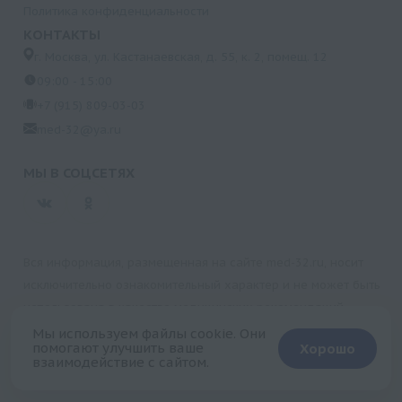
Политика конфиденциальности
КОНТАКТЫ
г. Москва, ул. Кастанаевская, д. 55, к. 2, помещ. 12
09:00 - 15:00
+7 (915) 809-03-03
med-32@ya.ru
МЫ В СОЦСЕТЯХ
Вся информация, размещенная на сайте med-32.ru, носит
исключительно ознакомительный характер и не может быть
использована в качестве медицинских рекомендаций.
Пользуясь данным сайтом и любыми его сервисами, вы
Мы используем файлы cookie. Они
помогают улучшить ваше
Хорошо
подтверждаете свое согласие на обработку персональной
взаимодействие с сайтом.
информации.