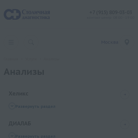
+7 (915) 809-03-03
контакт центр: 08:00 - 19:00
Москва
Главная
Услуги
Анализы
Анализы
Хеликс
Аллергологические исследования (IgE,
Развернуть раздел
ImmunoCAP)
ДИАЛАБ
Аллергологические исследования
(индивидуальные аллергены IgE, IgG)
Биохимия крови
Развернуть раздел