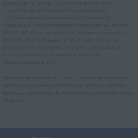
Медицинский центр «Столичная диагностика»
Серологические и иммунохимические
осуществляет деятельность в соответствии с
исследования
требованиями законодательства Российской
Токсикологические исследования
Федерации и руководствуется Федеральным законом
Цитологические, морфологические и
№ 323-ФЗ «Об основах охраны здоровья граждан в
гистохимические исследования
Российской Федерации», а также действующими
порядками и стандартами оказания медицинской
помощи, утвержденными Министерством
здравоохранения РФ.
Анализы по доступной стоимости в сети медицинских
центров Столичная диагностика в Брянской области:
Клинцы, Новозыбков, Климово, Почеп, Стародуб, Унеча,
Трубчевск.