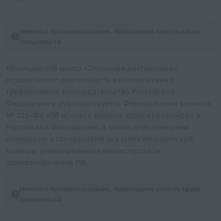
Аллергологические исследования (пищевые
аллергены IgE, IgG)
Аллергологические исследования (специфические
Имеются противопоказания. Необходима консультация
маркеры+панели)
специалиста.
Аутоиммунные заболевания
Медицинский центр «Столичная диагностика»
Биохимические исследования (кровь)
осуществляет деятельность в соответствии с
Биохимические исследования (моча, кал, ликвор)
требованиями законодательства Российской
Гемостазиология и изосерология
Федерации и руководствуется Федеральным законом
Генетические исследования
№ 323-ФЗ «Об основах охраны здоровья граждан в
Российской Федерации», а также действующими
Гормоны
порядками и стандартами оказания медицинской
Иммунологические исследования
помощи, утвержденными Министерством
Микробиологические исследования
здравоохранения РФ.
Молекулярная диагностика (ПЦР-исследования)
Общеклинические и микроскопические
Имеются противопоказания. Необходима консультация
исследования
специалиста.
Онкомаркеры и специфические маркеры