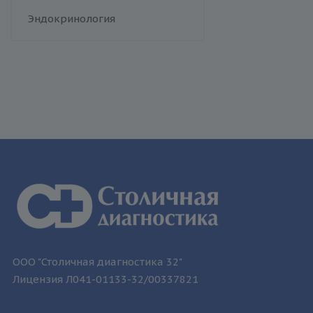
человека
Флебология
Эндокринология
Токсоплазмоз
Трихомониаз
Туберкулез
Уреаплазменная инфекция
Хламидийная инфекция
Цитомегаловирусная
инфекция
Эпидемический паротит
Эпштейна-Барр вирус /
инфекционный мононуклеоз
ООО "Столичная диагностика 32"
Лицензия Л041-01133-32/00337821