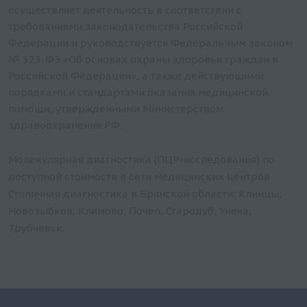
осуществляет деятельность в соответствии с
Вирус папилломы человека (ВПЧ) Human
требованиями законодательства Российской
Papillomavirus (HPV) высокого канцерогенного
Федерации и руководствуется Федеральным законом
риска – скрининговое определение генотипов
№ 323-ФЗ «Об основах охраны здоровья граждан в
(31, 33, 35, 39, 45, 51, 52, 56, 58, 59, 66, 68) и
Российской Федерации», а также действующими
генотипирование 16 и 18 типов [реал-тайм ПЦР,
порядками и стандартами оказания медицинской
Roche Cobas 4800]
помощи, утвержденными Министерством
здравоохранения РФ.
Молекулярная диагностика (ПЦР-исследования) по
доступной стоимости в сети медицинских центров
Столичная диагностика в Брянской области: Клинцы,
Новозыбков, Климово, Почеп, Стародуб, Унеча,
Трубчевск.