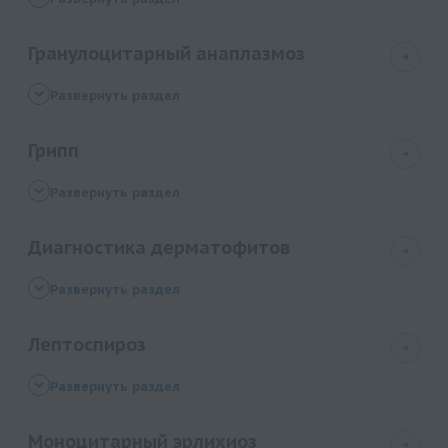
ПЦР]
Гранулоцитарный анаплазмоз
Гранулоцитарный анаплазмоз Anaplasma
Развернуть раздел
phagocytophilum, ДНК [реал-тайм ПЦР]
Грипп
Influenza virus A/B (вирусы гриппа А/В), РНК
Развернуть раздел
[реал-тайм ПЦР]
Диагностика дерматофитов
Influenza virus A/H1 (грипп свиней), РНК [реал-
тайм ПЦР]
Определение ДНК дерматофитов (Trichophyton,
Развернуть раздел
Epidermophyton, Microsporum)
Лептоспироз
Лептоспироз Leptospira, ДНК [реал-тайм ПЦР]
Развернуть раздел
Моноцитарный эрлихиоз