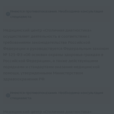
Вирус папилломы человека (ВПЧ) Human
Имеются противопоказания. Необходима консультация
Papillomavirus 6/11 (HPV 6/11), ДНК [реал-тайм
специалиста.
ПЦР]
Вирус папилломы человека (ВПЧ) Human
Медицинский центр «Столичная диагностика»
Papillomavirus 31/33 (HPV 31/33), ДНК [реал-тайм
осуществляет деятельность в соответствии с
ПЦР]
требованиями законодательства Российской
Вирус папилломы человека (ВПЧ) Human
Федерации и руководствуется Федеральным законом
Papillomavirus 18 (HPV 18), ДНК [реал-тайм ПЦР]
№ 323-ФЗ «Об основах охраны здоровья граждан в
Вирус папилломы человека (ВПЧ) Human
Российской Федерации», а также действующими
Papillomavirus 16/18 (HPV 16/18), ДНК [реал-тайм
порядками и стандартами оказания медицинской
ПЦР]
помощи, утвержденными Министерством
здравоохранения РФ.
Вирус папилломы человека (ВПЧ) Human
Papillomavirus 16/18 (HPV 16/18), ДНК (выявление,
генотипирование и количественное определение)
Имеются противопоказания. Необходима консультация
специалиста.
[реал-тайм ПЦР]
Вирус папилломы человека (ВПЧ) Human
Медицинский центр «Столичная диагностика»
Papillomavirus 16 (HPV 16), ДНК [реал-тайм ПЦР]