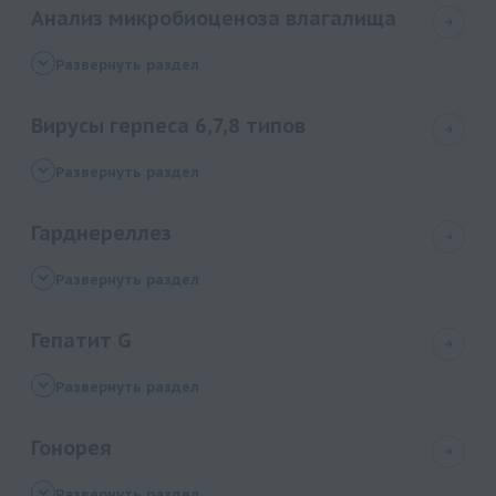
Анализ микробиоценоза влагалища
вируса), ДНК [реал-тайм ПЦР]
Микробиоценоз скрин плюс
Развернуть раздел
Анализ микробиоценоза влагалища. 8
Вирусы герпеса 6,7,8 типов
показателей, ДНК количественно [реал-тайм ПЦР]
Анализ микробиоценоза влагалища. 16
Human Herpes Virus 6, ДНК [реал-тайм ПЦР],
Развернуть раздел
показателей, ДНК количественно [реал-тайм ПЦР]
количественно"
Гарднереллез
Вирус герпеса 8 типа Human Herpes Virus 8, ДНК
[реал-тайм ПЦР]
Гарднереллез Gardnerella vaginalis, ДНК [реал-
Развернуть раздел
Вирус герпеса 7 типа Human Herpes Virus 7, ДНК
тайм ПЦР]
[ПЦР]
Гепатит G
Вирус герпеса 6 типа Human Herpes Virus 6, ДНК
[реал-тайм ПЦР]
Гепатит G HGV HGV, РНК [ПЦР]
Развернуть раздел
Гонорея
Гонорея Neisseria gonorrhoeae, ДНК [реал-тайм
Развернуть раздел