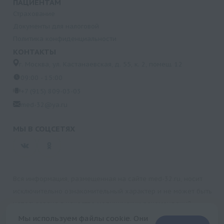
ПАЦИЕНТАМ
Страхование
Документы для налоговой
Политика конфиденциальности
КОНТАКТЫ
г. Москва, ул. Кастанаевская, д. 55, к. 2, помещ. 12
09:00 - 15:00
+7 (915) 809-03-03
med-32@ya.ru
МЫ В СОЦСЕТЯХ
Вся информация, размещенная на сайте med-32.ru, носит
исключительно ознакомительный характер и не может быть
использована в качестве медицинских рекомендаций.
Пользуясь данным сайтом и любыми его сервисами, вы
Мы используем файлы cookie. Они