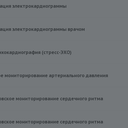
рация электрокардиограммы
1200 руб.
рация электрокардиограммы врачом
эхокардиография (стресс-ЭХО)
8000 руб.
ое мониторирование артериального давления
овское мониторирование сердечного ритма
овское мониторирование сердечного ритма