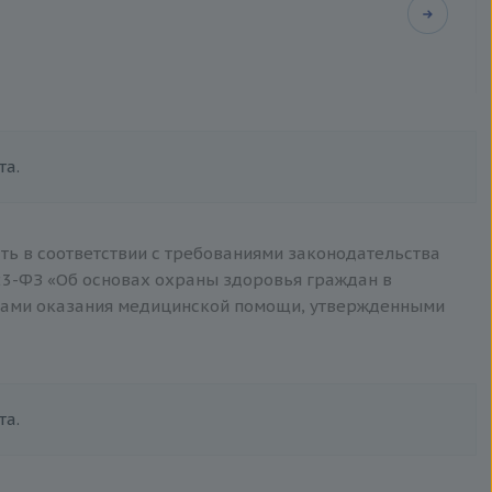
, титр
та.
ТВ, D-димер)
ть в соответствии с требованиями законодательства
3-ФЗ «Об основах охраны здоровья граждан в
тами оказания медицинской помощи, утвержденными
та.