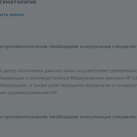
гематология
этин
ген
тор
нуть раздел
вое время
ови и резус-фактор
S свободный
ови ABO
C
ные антиэритроцитарные антитела (в том числе антирезусные)
я противопоказания. Необходима консультация специалис
ен, % активности
амма №3 (протромбин (по Квику), МНО, фибриноген, АТIII, АЧ
амма №2 (протромбин (по Квику), МНО, фибриноген)
 центр «Столичная диагностика» осуществляет деятельнос
амма №1 (протромбин (по Квику), МНО)
Федерации и руководствуется Федеральным законом № 32
Федерации», а также действующими порядками и стандар
ый антикоагулянт
ом здравоохранения РФ.
ин III
анное частичное тромбопластиновое время (АЧТВ)
я противопоказания. Необходима консультация специалис
зависимый фибринолиз (ХЗФ)
ген