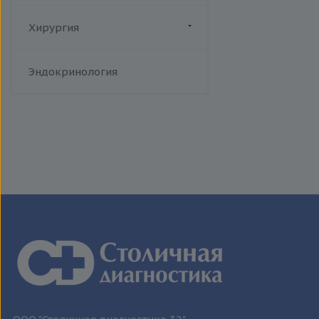
Т-лимфотропный вирус
человека
Хирургия
Токсоплазмоз
Трихомониаз
Флебология
Эндокринология
Туберкулез
Уреаплазменная инфекция
Хламидийная инфекция
Цитомегаловирусная
инфекция
Эпидемический паротит
Эпштейна-Барр вирус /
инфекционный мононуклеоз