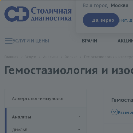
Ваш город:
Москва
Ваш город:
Москва
Да, верно
Нет, 
УСЛУГИ И ЦЕНЫ
ВРАЧИ
АКЦИ
Главная
Услуги
Анализы
Хеликс
Гемостазиология и изосер
Гемостазиология и изо
Аллерголог-иммунолог
Гемост
Фактор св
Развер
Анализы
Исследова
Коагулог
ДИАЛАБ