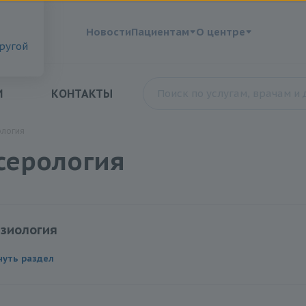
?
Новости
Пациентам
О центре
другой
И
КОНТАКТЫ
ология
серология
азиология
ёртывания крови V
нуть раздел
ние уровня антигена фактора Виллебранда
рамма