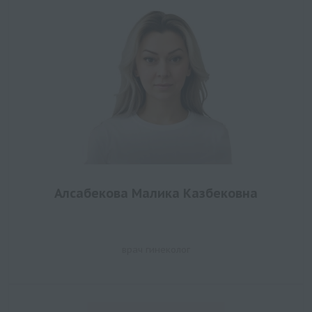
Алсабекова Малика Казбековна
врач гинеколог