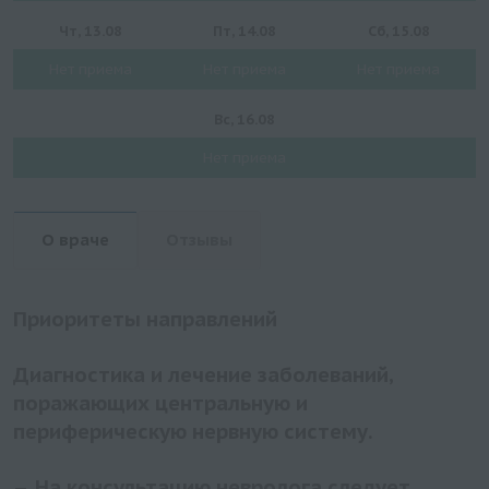
Чт, 13.08
Пт, 14.08
Сб, 15.08
Нет приема
Нет приема
Нет приема
Вс, 16.08
Нет приема
О враче
Отзывы
Приоритеты направлений
Диагностика и лечение заболеваний,
поражающих центральную и
периферическую нервную систему.
На консультацию невролога следует