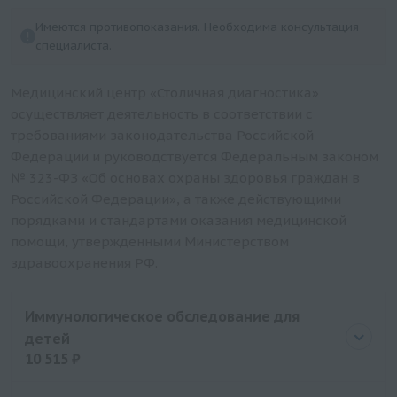
Определение чувствительности к
Имеются противопоказания. Необходима консультация
иммуномодуляторам: Имунофан
специалиста.
Определение чувствительности к
иммуномодуляторам: Изопринозин
Медицинский центр «Столичная диагностика»
Ферровир
осуществляет деятельность в соответствии с
требованиями законодательства Российской
Фамвир
Федерации и руководствуется Федеральным законом
Тимоген
№ 323-ФЗ «Об основах охраны здоровья граждан в
Т-активин
Российской Федерации», а также действующими
Полиоксидоний
порядками и стандартами оказания медицинской
Панавир
помощи, утвержденными Министерством
здравоохранения РФ.
Ликопид
Интераль
Имунорикс
Иммунологическое обследование для
детей
Иммунофан
10 515 ₽
Иммуномакс
Иммунал
Цена
10515 руб.