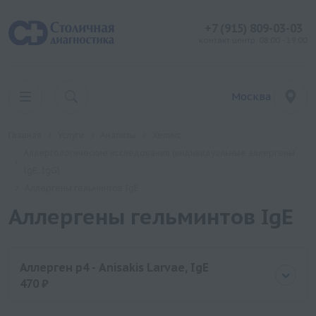
+7 (915) 809-03-03
контакт центр: 08:00 - 19:00
Москва
Главная
Услуги
Анализы
Хеликс
Аллергологические исследования (индивидуальные аллергены
IgE, IgG)
Аллергены гельминтов IgE
Аллергены гельминтов IgE
Аллерген p4 - Anisakis Larvae, IgE
470 ₽
Цена
470 руб.