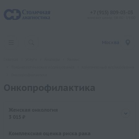
+7 (915) 809-03-03
контакт центр: 08:00 - 19:00
Москва
Главная
Услуги
Анализы
Хеликс
Токсикологические исследования
Комплексные исследования
Онкопрофилактика
Онкопрофилактика
Женская онкология
3 015 ₽
Цена
3015 руб.
Комплексная оценка риска рака