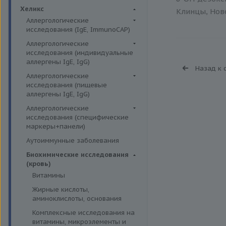
Биохимия крови
Хеликс
Клинцы, Ново
Аллергологические
исследования (IgE, ImmunoCAP)
Аллергены животных
Аллергологические
исследования (индивидуальные
Аллергены пыльцы
аллергены IgE, IgG)
Назад к 
Аллергокомпоненты
Аллергены гельминтов IgE
Аллергологические
Бытовые аллергены
исследования (пищевые
Аллергены деревьев IgE, IgG
аллергены IgE, IgG)
Пищевые аллегрены
Аллергены животных IgE, IgG
Пищевые аллегрены IgE
Аллергологические
Аллергены металлов IgE
исследования (специфические
Пищевые аллегрены IgG
маркеры+панели)
Аллергены сорных трав IgE
Неспецифические маркеры
Аутоиммунные заболевания
Аллергены трав IgE
аллергических реакций
Биохимические исследования
Бытовые аллергены IgE, IgG
Определение специфических
(кровь)
иммуноглобулинов класса G
Инсектные аллергены IgE
Витамины
Определение специфических
Лекарственные аллергены IgE,
Жирные кислоты,
иммуноглобулинов класса Е
IgG
аминоклислоты, основания
Пищевая непереносимость
Прочие аллергены IgE, IgG
Комплексные исследования на
Прогнозирование
витамины, микроэлементы и