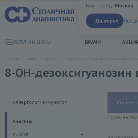
Ваш город:
Москва
Ваш город:
Москва
Да, верно
Нет, 
УСЛУГИ И ЦЕНЫ
ВРАЧИ
АКЦИ
Главная
Услуги
Анализы
Хеликс
Биохимические исследован
8-ОН-дезоксигуанозин 
Аллерголог-иммунолог
Стоимост
* срок выпол
Анализы
ДИАЛАБ
8-ОН-дезокси