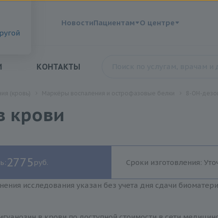
?
Новости
Пациентам
О центре
другой
И
КОНТАКТЫ
ия (кровь)
Маркёры воспаления и острофазовые белки
8-ОН-дезок
в крови
2775
ь:
руб.
Сроки изготовления: Уто
нения исследования указан без учета дня сдачи биоматер
гуанозин в крови по доступной стоимости в сети медицин