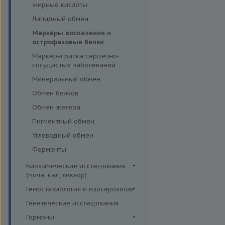
эффективности АСИТ
жирные кислоты
Симптомные профили
Липидный обмен
Скрининговые исследования
Маркёры воспаления и
острофазовые белки
Маркёры риска сердечно-
сосудистых заболеваний
Минеральный обмен
Обмен белков
Обмен железа
Пигментный обмен
Углеводный обмен
Ферменты
Биохимические исследования
(моча, кал, ликвор)
Ликвор
Гемостазиология и изосерология
Гемостазиология
Генетические исследования
Иммуногематология
Гормоны