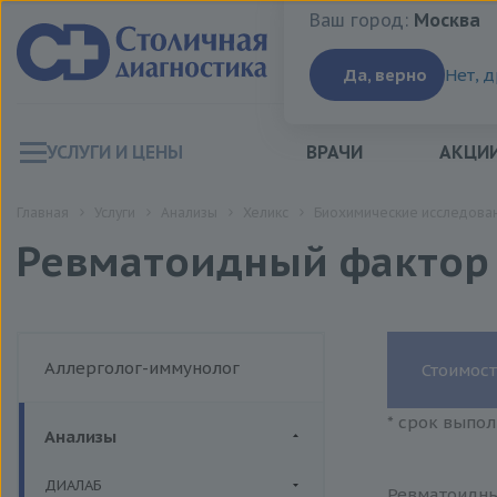
Ваш город:
Москва
Ваш город:
Москва
Да, верно
Нет, 
УСЛУГИ И ЦЕНЫ
ВРАЧИ
АКЦИ
Главная
Услуги
Анализы
Хеликс
Биохимические исследован
Ревматоидный фактор
Аллерголог-иммунолог
Стоимост
* срок выпол
Анализы
ДИАЛАБ
Ревматоидны