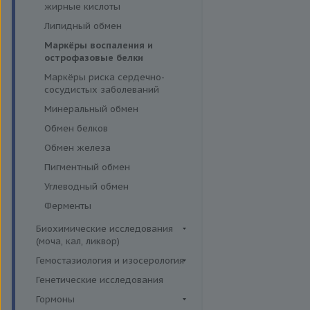
эффективности АСИТ
жирные кислоты
Симптомные профили
Липидный обмен
Скрининговые исследования
Маркёры воспаления и
острофазовые белки
Маркёры риска сердечно-
сосудистых заболеваний
Минеральный обмен
Обмен белков
Обмен железа
Пигментный обмен
Углеводный обмен
Ферменты
Биохимические исследования
(моча, кал, ликвор)
Ликвор
Гемостазиология и изосерология
Гемостазиология
Генетические исследования
Иммуногематология
Гормоны