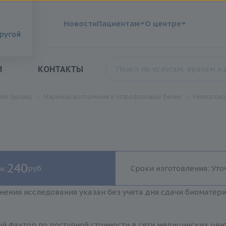
?
Новости
Пациентам
О центре
другой
И
КОНТАКТЫ
ия (кровь)
Маркёры воспаления и острофазовые белки
Ревматоид
240
ь:
руб.
Сроки изготовления: Уто
нения исследования указан без учета дня сдачи биоматер
й фактор по доступной стоимости в сети медицинских цент