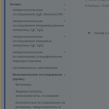
Биохимия крови
Хеликс
Клинцы, Ново
Аллергологические
исследования (IgE, ImmunoCAP)
Аллергены животных
Аллергологические
исследования (индивидуальные
Аллергены пыльцы
аллергены IgE, IgG)
Назад к 
Аллергокомпоненты
Аллергены гельминтов IgE
Аллергологические
Бытовые аллергены
исследования (пищевые
Аллергены деревьев IgE, IgG
аллергены IgE, IgG)
Пищевые аллегрены
Аллергены животных IgE, IgG
Пищевые аллегрены IgE
Аллергологические
Аллергены металлов IgE
исследования (специфические
Пищевые аллегрены IgG
маркеры+панели)
Аллергены сорных трав IgE
Неспецифические маркеры
Аутоиммунные заболевания
Аллергены трав IgE
аллергических реакций
Биохимические исследования
Бытовые аллергены IgE, IgG
Определение специфических
(кровь)
иммуноглобулинов класса G
Инсектные аллергены IgE
Витамины
Определение специфических
Лекарственные аллергены IgE,
Жирные кислоты,
иммуноглобулинов класса Е
IgG
аминоклислоты, основания
Пищевая непереносимость
Прочие аллергены IgE, IgG
Комплексные исследования на
Прогнозирование
витамины, микроэлементы и