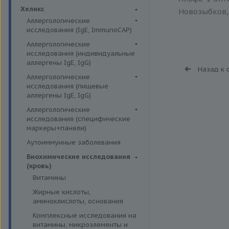
Биохимия крови
Хеликс
Новозыбков, 
Аллергологические
исследования (IgE, ImmunoCAP)
Аллергены животных
Аллергологические
исследования (индивидуальные
Аллергены пыльцы
аллергены IgE, IgG)
Назад к 
Аллергокомпоненты
Аллергены гельминтов IgE
Аллергологические
Бытовые аллергены
исследования (пищевые
Аллергены деревьев IgE, IgG
аллергены IgE, IgG)
Пищевые аллегрены
Аллергены животных IgE, IgG
Пищевые аллегрены IgE
Аллергологические
Аллергены металлов IgE
исследования (специфические
Пищевые аллегрены IgG
маркеры+панели)
Аллергены сорных трав IgE
Неспецифические маркеры
Аутоиммунные заболевания
Аллергены трав IgE
аллергических реакций
Биохимические исследования
Бытовые аллергены IgE, IgG
Определение специфических
(кровь)
иммуноглобулинов класса G
Инсектные аллергены IgE
Витамины
Определение специфических
Лекарственные аллергены IgE,
Жирные кислоты,
иммуноглобулинов класса Е
IgG
аминоклислоты, основания
Пищевая непереносимость
Прочие аллергены IgE, IgG
Комплексные исследования на
Прогнозирование
витамины, микроэлементы и