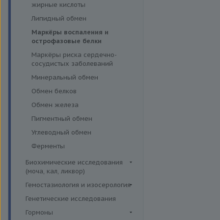
эффективности АСИТ
жирные кислоты
Симптомные профили
Липидный обмен
Скрининговые исследования
Маркёры воспаления и
острофазовые белки
Маркёры риска сердечно-
сосудистых заболеваний
Минеральный обмен
Обмен белков
Обмен железа
Пигментный обмен
Углеводный обмен
Ферменты
Биохимические исследования
(моча, кал, ликвор)
Ликвор
Гемостазиология и изосерология
Гемостазиология
Генетические исследования
Иммуногематология
Гормоны