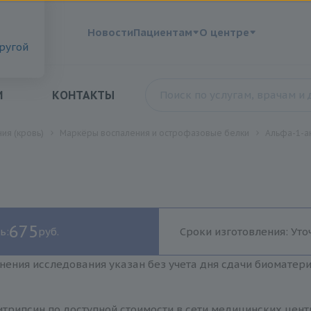
?
Новости
Пациентам
О центре
другой
И
КОНТАКТЫ
ия (кровь)
Маркёры воспаления и острофазовые белки
Альфа-1-а
675
ь:
руб.
Сроки изготовления: Уто
нения исследования указан без учета дня сдачи биоматер
трипсин по доступной стоимости в сети медицинских цент