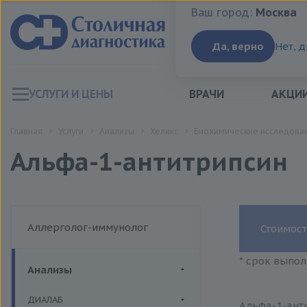
Ваш город:
Москва
Ваш город:
Москва
Да, верно
Нет, 
УСЛУГИ И ЦЕНЫ
ВРАЧИ
АКЦИ
Главная
Услуги
Анализы
Хеликс
Биохимические исследован
Альфа-1-антитрипсин
Аллерголог-иммунолог
Стоимост
* срок выпол
Анализы
ДИАЛАБ
Альфа-1-анти