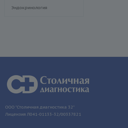
человека
Флебология
Эндокринология
Токсоплазмоз
Трихомониаз
Туберкулез
Уреаплазменная инфекция
Хламидийная инфекция
Цитомегаловирусная
инфекция
Эпидемический паротит
Эпштейна-Барр вирус /
инфекционный мононуклеоз
ООО "Столичная диагностика 32"
Лицензия Л041-01133-32/00337821