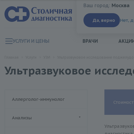
Ваш город:
Москва
Ваш город:
Москва
Да, верно
Нет, 
УСЛУГИ И ЦЕНЫ
ВРАЧИ
АКЦИ
Главная
Услуги
УЗИ
Ультразвуковое исследование поджелуд
Ультразвуковое иссле
Аллерголог-иммунолог
Стоимост
Анализы
Ультразвуко
ДИАЛАБ
диагностика 