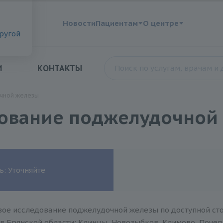
?
Новости
Пациентам
О центре
другой
И
КОНТАКТЫ
очной железы
дование поджелудочной
ь: Уточняйте
вое исследование поджелудочной железы по доступной сто
в Брянской области: Клинцы, Новозыбков, Климово, Почеп,