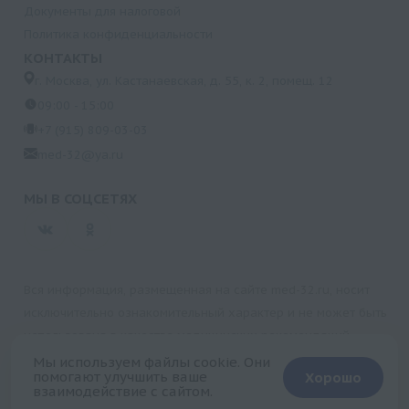
Документы для налоговой
Политика конфиденциальности
КОНТАКТЫ
г. Москва, ул. Кастанаевская, д. 55, к. 2, помещ. 12
09:00 - 15:00
+7 (915) 809-03-03
med-32@ya.ru
МЫ В СОЦСЕТЯХ
Вся информация, размещенная на сайте med-32.ru, носит
исключительно ознакомительный характер и не может быть
использована в качестве медицинских рекомендаций.
Пользуясь данным сайтом и любыми его сервисами, вы
Мы используем файлы cookie. Они
помогают улучшить ваше
Хорошо
подтверждаете свое согласие на обработку персональной
взаимодействие с сайтом.
информации.