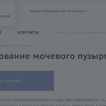
?
Новости
Пациентам
О центре
другой
И
КОНТАКТЫ
зыря, врач Николаев А.А.
ование мочевого пузыря
ь: Уточняйте
ое исследование мочевого пузыря, врач Николаев А.А. по
агностика в Брянской области: Клинцы, Новозыбков, Климов