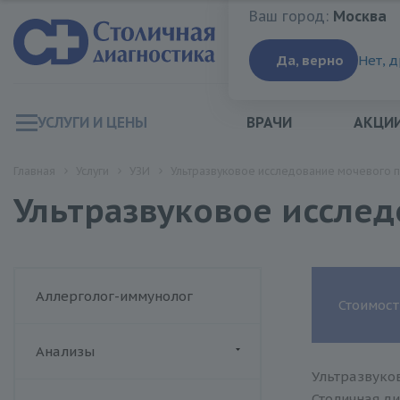
Ваш город:
Москва
Ваш город:
Москва
Да, верно
Нет, 
УСЛУГИ И ЦЕНЫ
ВРАЧИ
АКЦИ
Главная
Услуги
УЗИ
Ультразвуковое исследование мочевого пу
Ультразвуковое исслед
Аллерголог-иммунолог
Стоимост
Анализы
Ультразвуков
ДИАЛАБ
Столичная ди