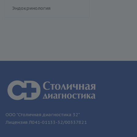
человека
Флебология
Эндокринология
Токсоплазмоз
Трихомониаз
Туберкулез
Уреаплазменная инфекция
Хламидийная инфекция
Цитомегаловирусная
инфекция
Эпидемический паротит
Эпштейна-Барр вирус /
инфекционный мононуклеоз
ООО "Столичная диагностика 32"
Лицензия Л041-01133-32/00337821