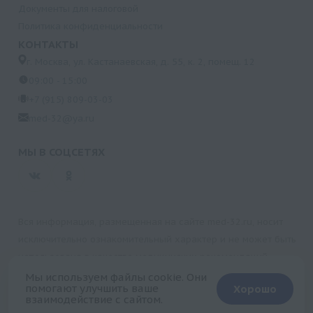
Документы для налоговой
Политика конфиденциальности
КОНТАКТЫ
г. Москва, ул. Кастанаевская, д. 55, к. 2, помещ. 12
09:00 - 15:00
+7 (915) 809-03-03
med-32@ya.ru
МЫ В СОЦСЕТЯХ
Вся информация, размещенная на сайте med-32.ru, носит
исключительно ознакомительный характер и не может быть
использована в качестве медицинских рекомендаций.
Пользуясь данным сайтом и любыми его сервисами, вы
Мы используем файлы cookie. Они
помогают улучшить ваше
Хорошо
подтверждаете свое согласие на обработку персональной
взаимодействие с сайтом.
+
информации.