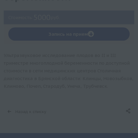
5000
Стоимость:
руб.
+
Запись на прием
Ультразвуковое исследование плодов во II и III
триместре многоплодной беременности по доступной
стоимости в сети медицинских центров Столичная
диагностика в Брянской области: Клинцы, Новозыбков,
Климово, Почеп, Стародуб, Унеча, Трубчевск.
Назад к списку