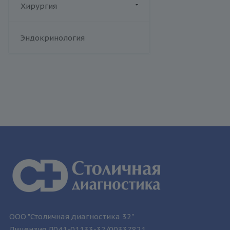
Цинссера)
Хирургия
Т-лимфотропный вирус
человека
Флебология
Эндокринология
Токсоплазмоз
Трихомониаз
Туберкулез
Уреаплазменная инфекция
Хламидийная инфекция
Цитомегаловирусная
инфекция
Эпидемический паротит
Эпштейна-Барр вирус /
инфекционный мононуклеоз
ООО "Столичная диагностика 32"
Лицензия Л041-01133-32/00337821