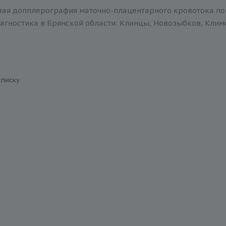
вая допплерография маточно-плацентарного кровотока по 
агностика в Брянской области: Клинцы, Новозыбков, Климов
списку