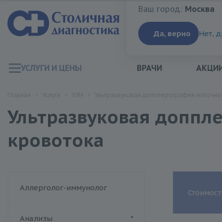
Ваш город:
Москва
Ваш город:
Москва
Да, верно
Нет, 
УСЛУГИ И ЦЕНЫ
ВРАЧИ
АКЦИ
Главная
Услуги
УЗИ
Ультразвуковая допплерография маточно
Ультразвуковая доппл
кровотока
Аллерголог-иммунолог
Стоимост
Анализы