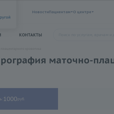
?
Новости
Пациентам
О центре
другой
И
КОНТАКТЫ
-плацентарного кровотока
ерография маточно-пла
1000
ь:
руб.