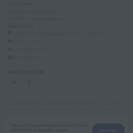
Страхование
Документы для налоговой
Политика конфиденциальности
КОНТАКТЫ
г. Москва, ул. Кастанаевская, д. 55, к. 2, помещ. 12
09:00 - 15:00
+7 (915) 809-03-03
med-32@ya.ru
МЫ В СОЦСЕТЯХ
Вся информация, размещенная на сайте med-32.ru, носит
исключительно ознакомительный характер и не может быть
использована в качестве медицинских рекомендаций.
Пользуясь данным сайтом и любыми его сервисами, вы
Мы используем файлы cookie. Они
помогают улучшить ваше
Хорошо
подтверждаете свое согласие на обработку персональной