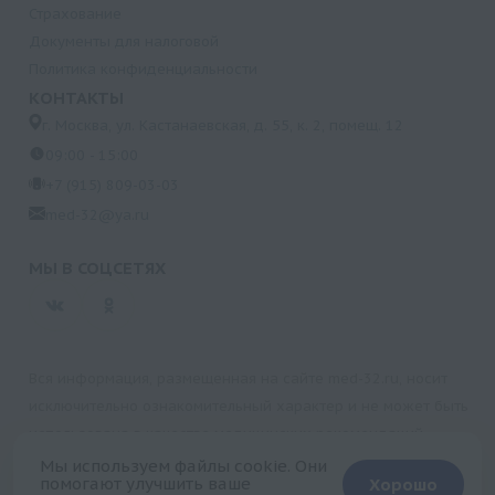
Страхование
Документы для налоговой
Политика конфиденциальности
КОНТАКТЫ
г. Москва, ул. Кастанаевская, д. 55, к. 2, помещ. 12
09:00 - 15:00
+7 (915) 809-03-03
med-32@ya.ru
МЫ В СОЦСЕТЯХ
Вся информация, размещенная на сайте med-32.ru, носит
исключительно ознакомительный характер и не может быть
использована в качестве медицинских рекомендаций.
Пользуясь данным сайтом и любыми его сервисами, вы
Мы используем файлы cookie. Они
помогают улучшить ваше
Хорошо
подтверждаете свое согласие на обработку персональной