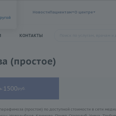
?
Новости
Пациентам
О центре
другой
И
КОНТАКТЫ
а (простое)
1500
ь:
руб.
парафимоза (простое) по доступной стоимости в сети меди
нцы, Новозыбков, Климово, Почеп, Стародуб, Унеча, Трубче