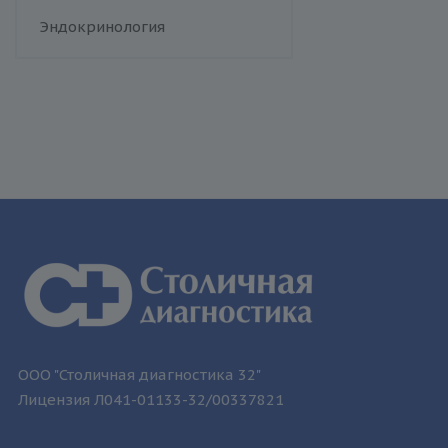
человека
Флебология
Эндокринология
Токсоплазмоз
Трихомониаз
Туберкулез
Уреаплазменная инфекция
Хламидийная инфекция
Цитомегаловирусная
инфекция
Эпидемический паротит
Эпштейна-Барр вирус /
инфекционный мононуклеоз
ООО "Столичная диагностика 32"
Лицензия Л041-01133-32/00337821