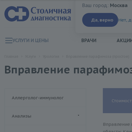
Ваш город:
Москва
Ваш город:
Москва
Да, верно
Нет, 
УСЛУГИ И ЦЕНЫ
ВРАЧИ
АКЦИ
Главная
Услуги
Урология
Вправление парафимоза (простое)
Вправление парафимоз
Аллерголог-иммунолог
Стоимост
Анализы
Вправление 
ДИАЛАБ
области: Кли