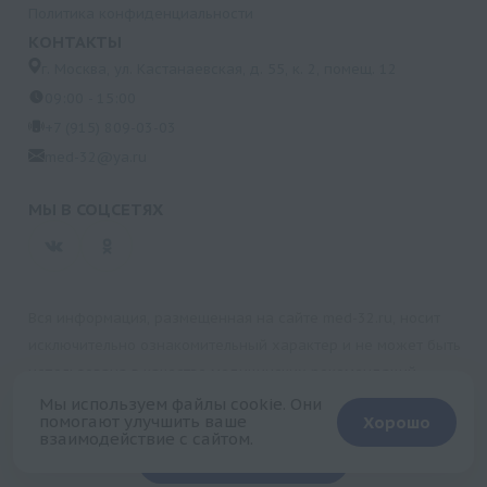
Политика конфиденциальности
КОНТАКТЫ
г. Москва, ул. Кастанаевская, д. 55, к. 2, помещ. 12
09:00 - 15:00
+7 (915) 809-03-03
med-32@ya.ru
МЫ В СОЦСЕТЯХ
Вся информация, размещенная на сайте med-32.ru, носит
исключительно ознакомительный характер и не может быть
использована в качестве медицинских рекомендаций.
Пользуясь данным сайтом и любыми его сервисами, вы
Мы используем файлы cookie. Они
помогают улучшить ваше
Хорошо
подтверждаете свое согласие на обработку персональной
взаимодействие с сайтом.
+
информации.
Запись на прием