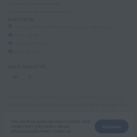
Документы для налоговой
Политика конфиденциальности
КОНТАКТЫ
г. Москва, ул. Кастанаевская, д. 55, к. 2, помещ. 12
09:00 - 15:00
+7 (915) 809-03-03
med-32@ya.ru
МЫ В СОЦСЕТЯХ
Вся информация, размещенная на сайте med-32.ru, носит
исключительно ознакомительный характер и не может быть
использована в качестве медицинских рекомендаций.
Пользуясь данным сайтом и любыми его сервисами, вы
Мы используем файлы cookie. Они
помогают улучшить ваше
Хорошо
подтверждаете свое согласие на обработку персональной
взаимодействие с сайтом.
информации.