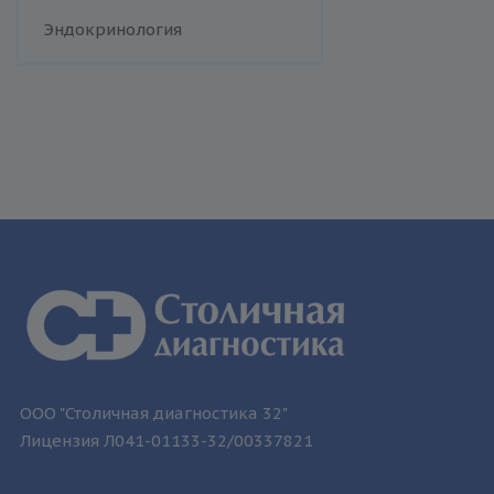
человека
Флебология
Эндокринология
Токсоплазмоз
Трихомониаз
Туберкулез
Уреаплазменная инфекция
Хламидийная инфекция
Цитомегаловирусная
инфекция
Эпидемический паротит
Эпштейна-Барр вирус /
инфекционный мононуклеоз
ООО "Столичная диагностика 32"
Лицензия Л041-01133-32/00337821