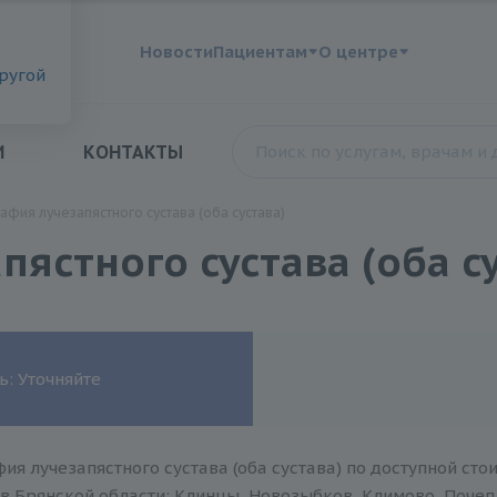
?
Новости
Пациентам
О центре
другой
И
КОНТАКТЫ
афия лучезапястного сустава (оба сустава)
ястного сустава (оба су
ь: Уточняйте
ия лучезапястного сустава (оба сустава) по доступной ст
в Брянской области: Клинцы, Новозыбков, Климово, Почеп,