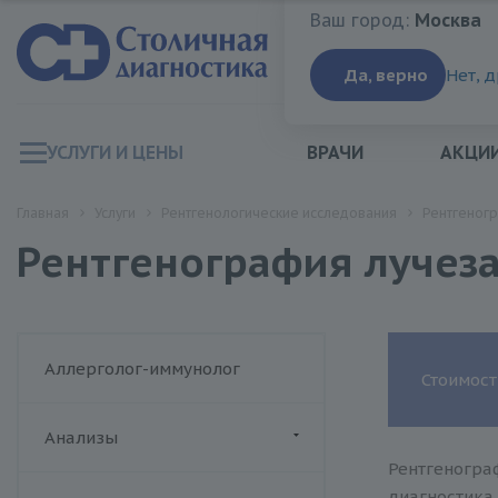
Ваш город:
Москва
Ваш город:
Москва
Да, верно
Нет, 
УСЛУГИ И ЦЕНЫ
ВРАЧИ
АКЦИ
Главная
Услуги
Рентгенологические исследования
Рентгеногр
Рентгенография лучезап
Аллерголог-иммунолог
Стоимост
Анализы
Рентгенограф
ДИАЛАБ
диагностика 