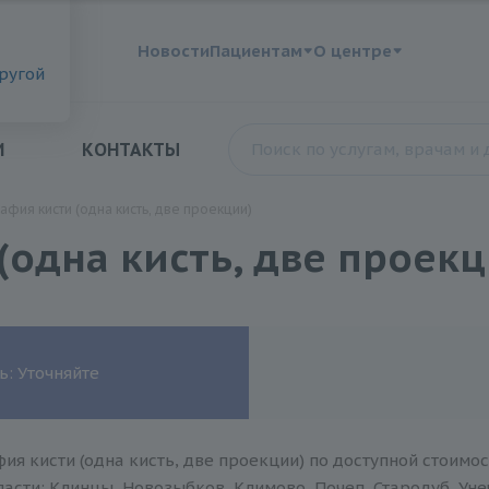
?
Новости
Пациентам
О центре
другой
И
КОНТАКТЫ
афия кисти (одна кисть, две проекции)
(одна кисть, две проекц
ь: Уточняйте
ия кисти (одна кисть, две проекции) по доступной стоимо
асти: Клинцы, Новозыбков, Климово, Почеп, Стародуб, Уне