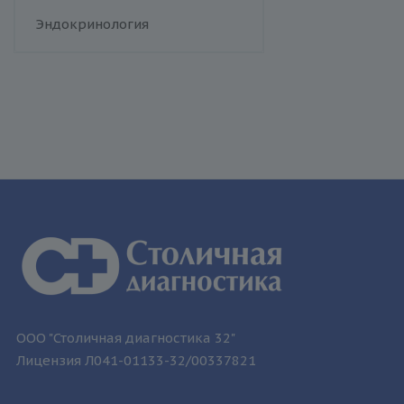
человека
Флебология
Эндокринология
Токсоплазмоз
Трихомониаз
Туберкулез
Уреаплазменная инфекция
Хламидийная инфекция
Цитомегаловирусная
инфекция
Эпидемический паротит
Эпштейна-Барр вирус /
инфекционный мононуклеоз
ООО "Столичная диагностика 32"
Лицензия Л041-01133-32/00337821