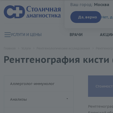
Ваш город:
Москва
Ваш город:
Москва
Да, верно
Нет, 
УСЛУГИ И ЦЕНЫ
ВРАЧИ
АКЦИ
Главная
Услуги
Рентгенологические исследования
Рентгеногр
Рентгенография кисти 
Аллерголог-иммунолог
Стоимост
Анализы
Рентгенограф
ДИАЛАБ
Брянской обл