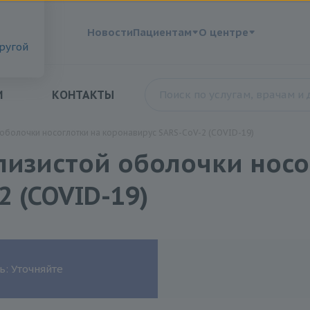
?
Новости
Пациентам
О центре
другой
И
КОНТАКТЫ
 оболочки носоглотки на коронавирус SARS-CoV-2 (COVID-19)
лизистой оболочки носо
 (COVID-19)
ь: Уточняйте