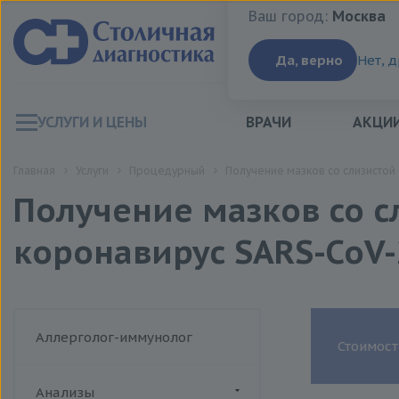
Ваш город:
Москва
Ваш город:
Москва
Да, верно
Нет, 
УСЛУГИ И ЦЕНЫ
ВРАЧИ
АКЦИ
Главная
Услуги
Процедурный
Получение мазков со слизистой
Получение мазков со с
коронавирус SARS-CoV-2
Аллерголог-иммунолог
Стоимост
Анализы