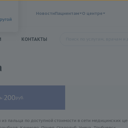
?
Новости
Пациентам
О центре
другой
И
КОНТАКТЫ
а
200
ь:
руб.
 из пальца по доступной стоимости в сети медицинских це
зыбков, Климово, Почеп, Стародуб, Унеча, Трубчевск.