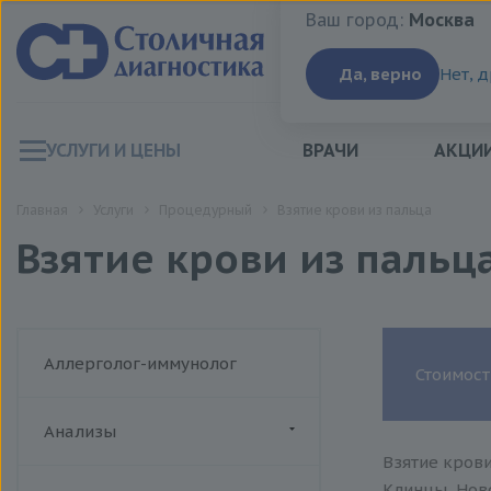
Ваш город:
Москва
Ваш город:
Москва
Да, верно
Нет, 
УСЛУГИ И ЦЕНЫ
ВРАЧИ
АКЦИ
Главная
Услуги
Процедурный
Взятие крови из пальца
Взятие крови из пальц
Аллерголог-иммунолог
Стоимост
Анализы
Взятие крови
ДИАЛАБ
Клинцы, Ново