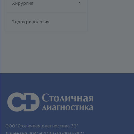
человека
Хирургия
Токсоплазмоз
Флебология
Трихомониаз
Эндокринология
Туберкулез
Уреаплазменная инфекция
Хламидийная инфекция
Цитомегаловирусная
инфекция
Эпидемический паротит
Эпштейна-Барр вирус /
инфекционный мононуклеоз
ООО "Столичная диагностика 32"
Лицензия Л041-01133-32/00337821