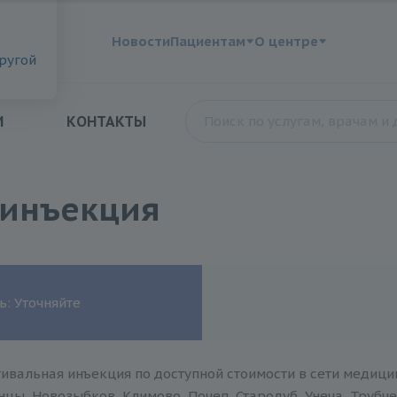
?
Новости
Пациентам
О центре
другой
И
КОНТАКТЫ
 инъекция
ь: Уточняйте
ивальная инъекция по доступной стоимости в сети медици
нцы, Новозыбков, Климово, Почеп, Стародуб, Унеча, Трубче