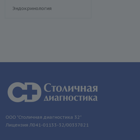
человека
Флебология
Эндокринология
Токсоплазмоз
Трихомониаз
Туберкулез
Уреаплазменная инфекция
Хламидийная инфекция
Цитомегаловирусная
инфекция
Эпидемический паротит
Эпштейна-Барр вирус /
инфекционный мононуклеоз
ООО "Столичная диагностика 32"
Лицензия Л041-01133-32/00337821