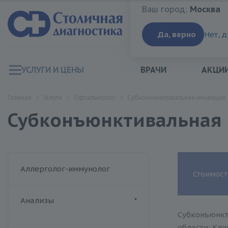
Ваш город:
Москва
Ваш город:
Москва
Да, верно
Нет, 
УСЛУГИ И ЦЕНЫ
ВРАЧИ
АКЦИ
Главная
Услуги
Офтальмолог
Субконъюнктивальная инъекция
Субконъюнктивальная
Аллерголог-иммунолог
Стоимост
Анализы
Субконъюнкт
ДИАЛАБ
области: Кли