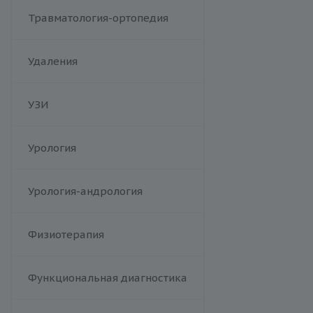
Иерсиниоз и
Травматология-ортопедия
псевдотуберкулез
Кандидоз
Удаления
Коклюш
Комплексные TORCH-
исследования
УЗИ
Коронавирус (COVID-19)
Корь
Урология
Краснуха
Менингококковая инфекция
Урология-андрология
Микоплазменная инфекция
Острые кишечные инфекции
Респираторно-синцитиальный
Физиотерапия
вирус
Сальмонеллез
Функциональная диагностика
Сифилис
Сыпной тиф (болезнь Брилля-