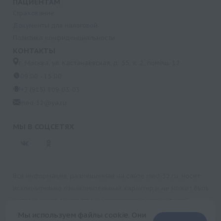
ПАЦИЕНТАМ
Страхование
Документы для налоговой
Политика конфиденциальности
КОНТАКТЫ
г. Москва, ул. Кастанаевская, д. 55, к. 2, помещ. 12
09:00 - 15:00
+7 (915) 809-03-03
med-32@ya.ru
МЫ В СОЦСЕТЯХ
Вся информация, размещенная на сайте med-32.ru, носит
исключительно ознакомительный характер и не может быть
использована в качестве медицинских рекомендаций.
Пользуясь данным сайтом и любыми его сервисами, вы
Мы используем файлы cookie. Они