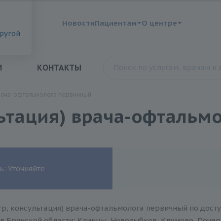
?
Новости
Пациентам
О центре
другой
И
КОНТАКТЫ
врача-офтальмолога первичный
льтация) врача-офтальм
ь: Уточняйте
тр, консультация) врача-офтальмолога первичный по досту
в Брянской области: Клинцы, Новозыбков, Климово, Почеп,