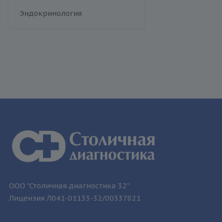
человека
Флебология
Эндокринология
Токсоплазмоз
Трихомониаз
Туберкулез
Уреаплазменная инфекция
Хламидийная инфекция
Цитомегаловирусная
инфекция
Эпидемический паротит
Эпштейна-Барр вирус /
инфекционный мононуклеоз
ООО "Столичная диагностика 32"
Лицензия Л041-01133-32/00337821