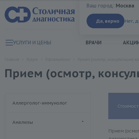
Ваш город:
Москва
Ваш город:
Москва
Да, верно
Нет, 
УСЛУГИ И ЦЕНЫ
ВРАЧИ
АКЦИ
Главная
Услуги
Офтальмолог
Прием (осмотр, консультация) 
Прием (осмотр, консу
Аллерголог-иммунолог
Стоимост
Анализы
Прием (осмо
ДИАЛАБ
диагностика 