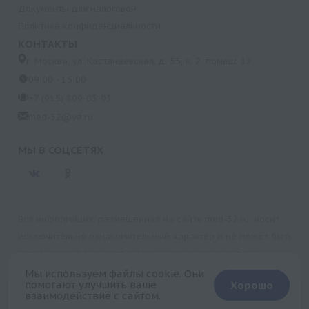
Документы для налоговой
Политика конфиденциальности
КОНТАКТЫ
г. Москва, ул. Кастанаевская, д. 55, к. 2, помещ. 12
09:00 - 15:00
+7 (915) 809-03-03
med-32@ya.ru
МЫ В СОЦСЕТЯХ
Вся информация, размещенная на сайте med-32.ru, носит
исключительно ознакомительный характер и не может быть
использована в качестве медицинских рекомендаций.
Пользуясь данным сайтом и любыми его сервисами, вы
Мы используем файлы cookie. Они
помогают улучшить ваше
Хорошо
подтверждаете свое согласие на обработку персональной
взаимодействие с сайтом.
+
информации.