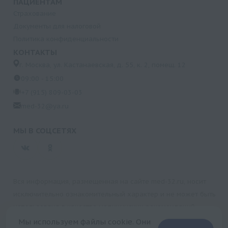
ПАЦИЕНТАМ
Страхование
Документы для налоговой
Политика конфиденциальности
КОНТАКТЫ
г. Москва, ул. Кастанаевская, д. 55, к. 2, помещ. 12
09:00 - 15:00
+7 (915) 809-03-03
med-32@ya.ru
МЫ В СОЦСЕТЯХ
Вся информация, размещенная на сайте med-32.ru, носит
исключительно ознакомительный характер и не может быть
использована в качестве медицинских рекомендаций.
Пользуясь данным сайтом и любыми его сервисами, вы
Мы используем файлы cookie. Они