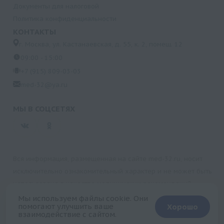
Документы для налоговой
Политика конфиденциальности
КОНТАКТЫ
г. Москва, ул. Кастанаевская, д. 55, к. 2, помещ. 12
09:00 - 15:00
+7 (915) 809-03-03
med-32@ya.ru
МЫ В СОЦСЕТЯХ
Вся информация, размещенная на сайте med-32.ru, носит
исключительно ознакомительный характер и не может быть
использована в качестве медицинских рекомендаций.
Пользуясь данным сайтом и любыми его сервисами, вы
Мы используем файлы cookie. Они
помогают улучшить ваше
Хорошо
подтверждаете свое согласие на обработку персональной
взаимодействие с сайтом.
информации.