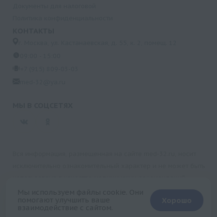
Документы для налоговой
Политика конфиденциальности
КОНТАКТЫ
г. Москва, ул. Кастанаевская, д. 55, к. 2, помещ. 12
09:00 - 15:00
+7 (915) 809-03-03
med-32@ya.ru
МЫ В СОЦСЕТЯХ
Вся информация, размещенная на сайте med-32.ru, носит
исключительно ознакомительный характер и не может быть
использована в качестве медицинских рекомендаций.
Пользуясь данным сайтом и любыми его сервисами, вы
Мы используем файлы cookie. Они
помогают улучшить ваше
Хорошо
подтверждаете свое согласие на обработку персональной
взаимодействие с сайтом.
+
информации.