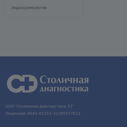
человека
Флебология
Эндокринология
Токсоплазмоз
Трихомониаз
Туберкулез
Уреаплазменная инфекция
Хламидийная инфекция
Цитомегаловирусная
инфекция
Эпидемический паротит
Эпштейна-Барр вирус /
инфекционный мононуклеоз
ООО "Столичная диагностика 32"
Лицензия Л041-01133-32/00337821