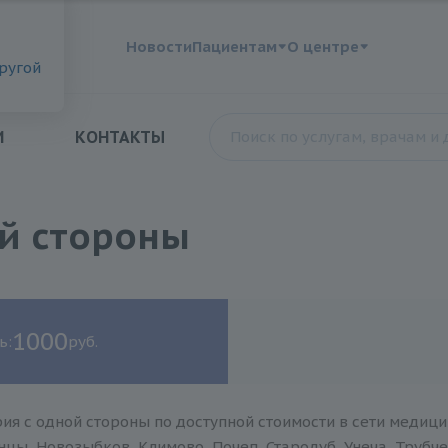
?
Новости
Пациентам
О центре
другой
И
КОНТАКТЫ
й стороны
1000
ь:
руб.
ия c одной стороны по доступной стоимости в сети медици
нцы, Новозыбков, Климово, Почеп, Стародуб, Унеча, Трубче