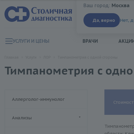
Ваш город:
Москва
Ваш город:
Москва
Да, верно
Нет, 
УСЛУГИ И ЦЕНЫ
ВРАЧИ
АКЦИ
Главная
Услуги
ЛОР
Тимпанометрия c одной стороны
Тимпанометрия c одно
Аллерголог-иммунолог
Стоимост
Анализы
Тимпанометр
ДИАЛАБ
области: Кли