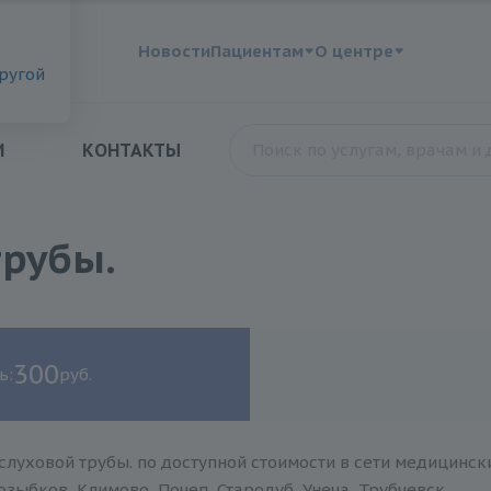
?
Новости
Пациентам
О центре
другой
И
КОНТАКТЫ
трубы.
300
ь:
руб.
луховой трубы. по доступной стоимости в сети медицинск
зыбков, Климово, Почеп, Стародуб, Унеча, Трубчевск.