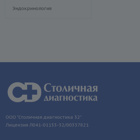
человека
Флебология
Эндокринология
Токсоплазмоз
Трихомониаз
Туберкулез
Уреаплазменная инфекция
Хламидийная инфекция
Цитомегаловирусная
инфекция
Эпидемический паротит
Эпштейна-Барр вирус /
инфекционный мононуклеоз
ООО "Столичная диагностика 32"
Лицензия Л041-01133-32/00337821