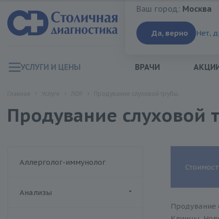
Ваш город:
Москва
Ваш город:
Москва
Да, верно
Нет, 
УСЛУГИ И ЦЕНЫ
ВРАЧИ
АКЦИ
Главная
Услуги
ЛОР
Продувание слуховой трубы.
Продувание слуховой 
Аллерголог-иммунолог
Стоимост
Анализы
Продувание с
ДИАЛАБ
Клинцы, Ново