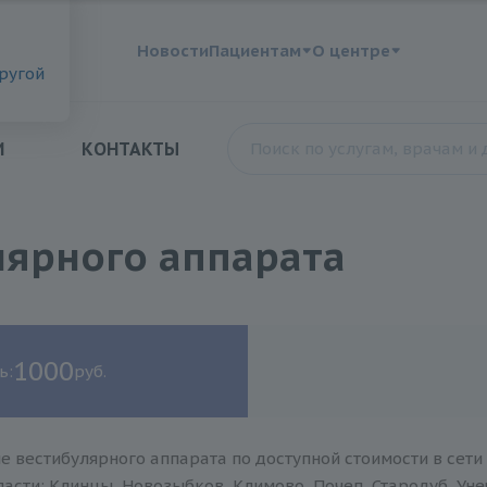
?
Новости
Пациентам
О центре
другой
И
КОНТАКТЫ
лярного аппарата
1000
ь:
руб.
е вестибулярного аппарата по доступной стоимости в сети
асти: Клинцы, Новозыбков, Климово, Почеп, Стародуб, Уне