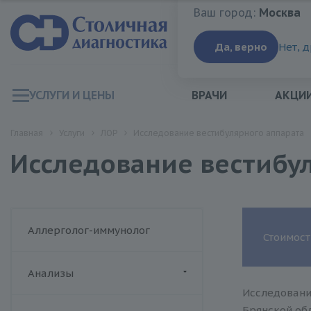
Ваш город:
Москва
Ваш город:
Москва
Да, верно
Нет, 
УСЛУГИ И ЦЕНЫ
ВРАЧИ
АКЦИ
Главная
Услуги
ЛОР
Исследование вестибулярного аппарата
Исследование вестибу
Аллерголог-иммунолог
Стоимост
Анализы
Исследовани
ДИАЛАБ
Брянской обл