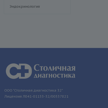
человека
Флебология
Эндокринология
Токсоплазмоз
Трихомониаз
Туберкулез
Уреаплазменная инфекция
Хламидийная инфекция
Цитомегаловирусная
инфекция
Эпидемический паротит
Эпштейна-Барр вирус /
инфекционный мононуклеоз
ООО "Столичная диагностика 32"
Лицензия Л041-01133-32/00337821