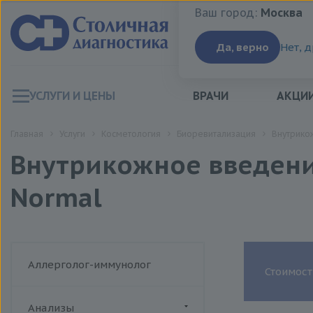
Ваш город:
Москва
Ваш город:
Москва
Да, верно
Нет, 
УСЛУГИ И ЦЕНЫ
ВРАЧИ
АКЦИ
Главная
Услуги
Косметология
Биоревитализация
Внутрикож
Внутрикожное введение
Normal
Аллерголог-иммунолог
Стоимост
Анализы