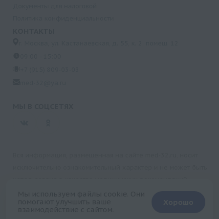
Документы для налоговой
Политика конфиденциальности
КОНТАКТЫ
г. Москва, ул. Кастанаевская, д. 55, к. 2, помещ. 12
09:00 - 15:00
+7 (915) 809-03-03
med-32@ya.ru
МЫ В СОЦСЕТЯХ
Вся информация, размещенная на сайте med-32.ru, носит
исключительно ознакомительный характер и не может быть
использована в качестве медицинских рекомендаций.
Пользуясь данным сайтом и любыми его сервисами, вы
Мы используем файлы cookie. Они
помогают улучшить ваше
Хорошо
подтверждаете свое согласие на обработку персональной
взаимодействие с сайтом.
+
информации.