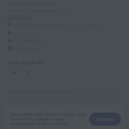
Документы для налоговой
Политика конфиденциальности
КОНТАКТЫ
г. Москва, ул. Кастанаевская, д. 55, к. 2, помещ. 12
09:00 - 15:00
+7 (915) 809-03-03
med-32@ya.ru
МЫ В СОЦСЕТЯХ
Вся информация, размещенная на сайте med-32.ru, носит
исключительно ознакомительный характер и не может быть
использована в качестве медицинских рекомендаций.
Пользуясь данным сайтом и любыми его сервисами, вы
Мы используем файлы cookie. Они
помогают улучшить ваше
Хорошо
подтверждаете свое согласие на обработку персональной
взаимодействие с сайтом.
+
информации.