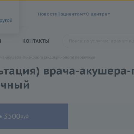
?
Новости
Пациентам
О центре
другой
И
КОНТАКТЫ
ача-акушера-гинеколога (эндокринолога) первичный
ьтация) врача-акушера-
ичный
3500
ь:
руб.