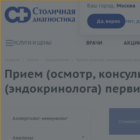
Ваш город:
Москва
Ваш город:
Москва
Да, верно
Нет, 
УСЛУГИ И ЦЕНЫ
ВРАЧИ
АКЦИ
Главная
Услуги
Гинекология
Прием (осмотр, консультация) вр
Прием (осмотр, консул
(эндокринолога) перв
Аллерголог-иммунолог
Стоимост
Анализы