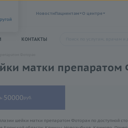
?
Новости
Пациентам
О центре
другой
И
КОНТАКТЫ
 препаратом Фоторан
йки матки препаратом
50000
ь:
руб.
плазии шейки матки препаратом Фоторан по доступной сто
в Брянской области: Клинцы, Новозыбков, Климово, Почеп,