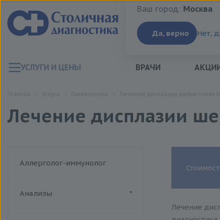
Ваш город:
Москва
Ваш город:
Москва
Да, верно
Нет, 
УСЛУГИ И ЦЕНЫ
ВРАЧИ
АКЦИ
Главная
Услуги
Гинекология
Лечение дисплазии шейки матки
Лечение дисплазии ше
Аллерголог-иммунолог
Стоимост
Анализы
Лечение дис
ДИАЛАБ
диагностика 