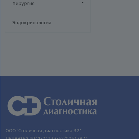
человека
Хирургия
Токсоплазмоз
Флебология
Трихомониаз
Эндокринология
Туберкулез
Уреаплазменная инфекция
Хламидийная инфекция
Цитомегаловирусная
инфекция
Эпидемический паротит
Эпштейна-Барр вирус /
инфекционный мононуклеоз
ООО "Столичная диагностика 32"
Лицензия Л041-01133-32/00337821