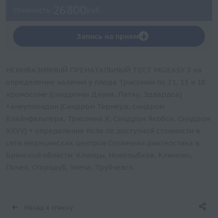
26800
Стоимость:
руб.
+
Запись на прием
НЕИНВАЗИВНЫЙ ПРЕНАТАЛЬНЫЙ ТЕСТ MGiEASY 3 на
определение наличия у плода Трисомии по 21, 13 и 18
хромосоме (синдромы Дауна, Патау, Эдвардса)
+анеуплоидии (Синдром Тернера, синдром
Клайнфельтера, Трисомия Х, Синдром Якобса, Синдром
ХХУУ) + определение пола по доступной стоимости в
сети медицинских центров Столичная диагностика в
Брянской области: Клинцы, Новозыбков, Климово,
Почеп, Стародуб, Унеча, Трубчевск.
Назад к списку