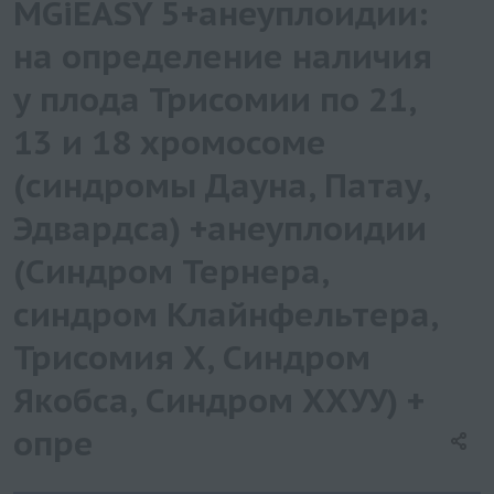
MGiEASY 5+анеуплоидии:
на определение наличия
у плода Трисомии по 21,
13 и 18 хромосоме
(синдромы Дауна, Патау,
Эдвардса) +анеуплоидии
(Синдром Тернера,
синдром Клайнфельтера,
Трисомия Х, Синдром
Якобса, Синдром ХХУУ) +
опре