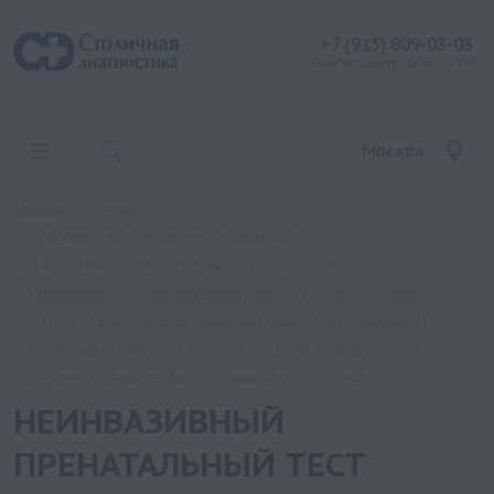
+7 (915) 809-03-03
контакт центр: 08:00 - 19:00
Москва
Главная
Услуги
Генетика Medical Genomics БЕРЕМЕННОСТЬ
НЕИНВАЗИВНЫЙ ПРЕНАТАЛЬНЫЙ ТЕСТ MGiEASY
5+анеуплоидии: на определение наличия у плода Трисомии
по 21, 13 и 18 хромосоме (синдромы Дауна, Патау, Эдвардса)
+анеуплоидии (Синдром Тернера, синдром Клайнфельтера,
Трисомия Х, Синдром Якобса, Синдром ХХУУ) + опре
НЕИНВАЗИВНЫЙ
ПРЕНАТАЛЬНЫЙ ТЕСТ